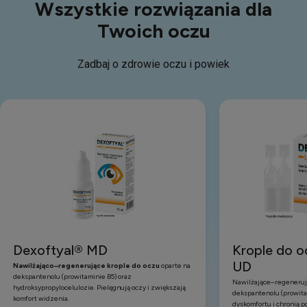
Wszystkie rozwiązania dla
Twoich oczu
Zadbaj o zdrowie oczu i powiek
Dexoftyal® MD
Krople do o
UD
Nawilżająco–regenerujące krople do oczu
oparte na
dekspantenolu (prowitaminie B5) oraz
Nawilżające–regenerują
hydroksypropylocelulozie. Pielęgnują oczy i zwiększają
dekspantenolu (prowita
komfort widzenia.
dyskomfortu i chronią p