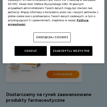
osobowych. Ich Administratorem jest Verco S.A. z siedzibą w Warszawie
(01-015), Skwer Kard. Stefana Wyszyńskiego 5/6U. W pewnych
przypadkach administratorami Twoich danych mogą być również nasi
partnerzy. Więcej informacji o korzystaniu przez nas i naszych partnerów z
plików cookie oraz o przetwarzaniu Twoich danych osobowych, w tym o
przysługujących Ci uprawnieniach, znajdziesz w naszej
Polityce
prywatności
Dexoftyal® MD
ZARZĄDZAJ COOKIES
Nawilżająco–regenerujące
krople do oczu
oparte na
dekspantenolu (prowitaminie
ODRZUĆ
ZAAKCEPTUJ WSZYSTKIE
B5) oraz
hydroksypropylocelulozie.
Pielęgnują oczy i zwiększają
komfort widzenia.
O PRODUKCIE
Dostarczamy na rynek zaawansowane
produkty farmaceutyczne