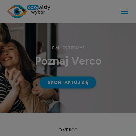
KIM JESTEŚMY?
Poznaj Verco
SKONTAKTUJ SIĘ
O VERCO