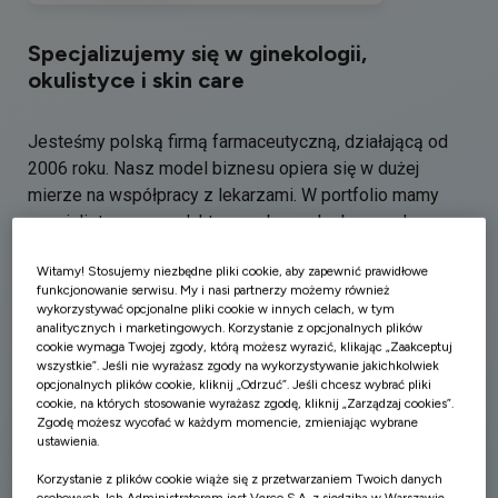
Specjalizujemy się w ginekologii,
okulistyce i skin care
Jesteśmy polską firmą farmaceutyczną, działającą od
2006 roku. Nasz model biznesu opiera się w dużej
mierze na współpracy z lekarzami. W portfolio mamy
specjalistyczne produkty w wybranych obszarach
terapeutycznych, które powstają w wyniku łączenia
Witamy! Stosujemy niezbędne pliki cookie, aby zapewnić prawidłowe
naszej wiedzy i doświadczenia z praktyką lekarską.
funkcjonowanie serwisu. My i nasi partnerzy możemy również
Ścisła współpraca ze środowiskiem naukowym
wykorzystywać opcjonalne pliki cookie w innych celach, w tym
umożliwia nam tworzenie innowacyjnych rozwiązań
analitycznych i marketingowych. Korzystanie z opcjonalnych plików
cookie wymaga Twojej zgody, którą możesz wyrazić, klikając „Zaakceptuj
terapeutycznych.
wszystkie”. Jeśli nie wyrażasz zgody na wykorzystywanie jakichkolwiek
opcjonalnych plików cookie, kliknij „Odrzuć”. Jeśli chcesz wybrać pliki
cookie, na których stosowanie wyrażasz zgodę, kliknij „Zarządzaj cookies”.
Zgodę możesz wycofać w każdym momencie, zmieniając wybrane
ustawienia.
Korzystanie z plików cookie wiąże się z przetwarzaniem Twoich danych